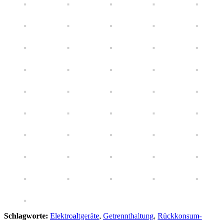
Schlagworte:
Elektroaltgeräte
,
Getrennthaltung
,
Rückkonsum-