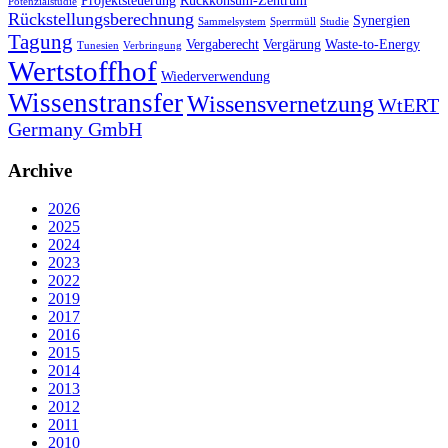
Projektsteuerung
Rückkonsum-Zentrum
Potenzialstudie
Rückstellungsberechnung
Synergien
Sammelsystem
Sperrmüll
Studie
Tagung
Vergaberecht
Vergärung
Waste-to-Energy
Tunesien
Verbringung
Wertstoffhof
Wiederverwendung
Wissenstransfer
Wissensvernetzung
WtERT
Germany GmbH
Archive
2026
2025
2024
2023
2022
2019
2017
2016
2015
2014
2013
2012
2011
2010