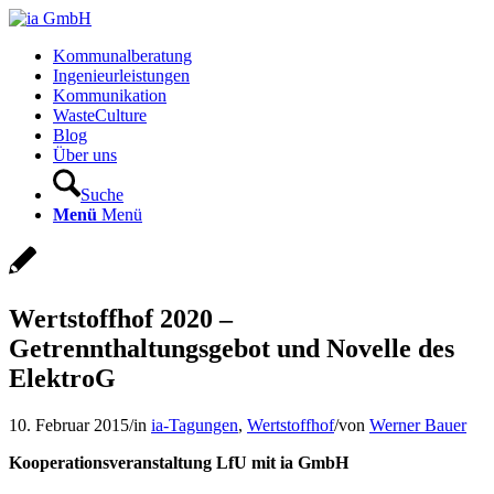
Kommunalberatung
Ingenieurleistungen
Kommunikation
WasteCulture
Blog
Über uns
Suche
Menü
Menü
Wertstoffhof 2020 –
Getrennthaltungsgebot und Novelle des
ElektroG
10. Februar 2015
/
in
ia-Tagungen
,
Wertstoffhof
/
von
Werner Bauer
Kooperationsveranstaltung LfU mit ia GmbH