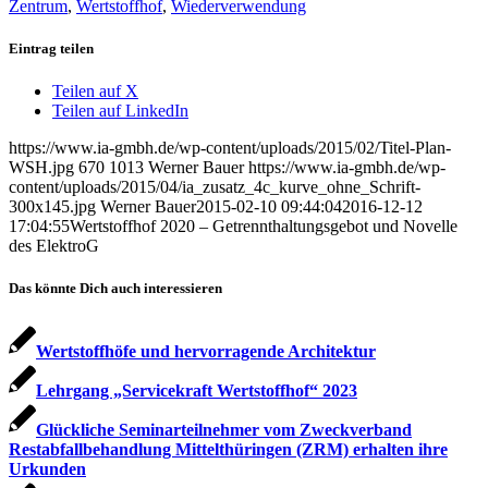
Zentrum
,
Wertstoffhof
,
Wiederverwendung
Eintrag teilen
Teilen auf X
Teilen auf LinkedIn
https://www.ia-gmbh.de/wp-content/uploads/2015/02/Titel-Plan-
WSH.jpg
670
1013
Werner Bauer
https://www.ia-gmbh.de/wp-
content/uploads/2015/04/ia_zusatz_4c_kurve_ohne_Schrift-
300x145.jpg
Werner Bauer
2015-02-10 09:44:04
2016-12-12
17:04:55
Wertstoffhof 2020 – Getrennthaltungsgebot und Novelle
des ElektroG
Das könnte Dich auch interessieren
Wertstoffhöfe und hervorragende Architektur
Lehrgang „Servicekraft Wertstoffhof“ 2023
Glückliche Seminarteilnehmer vom Zweckverband
Restabfallbehandlung Mittelthüringen (ZRM) erhalten ihre
Urkunden