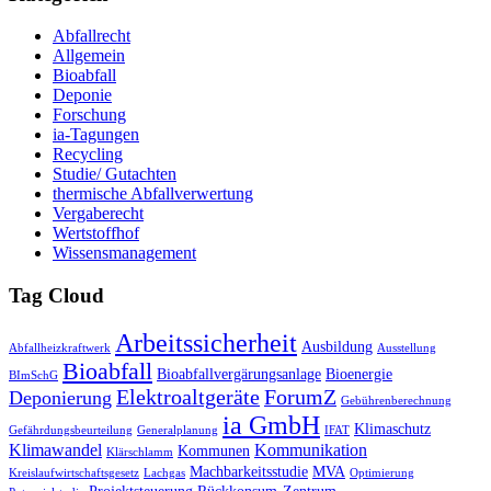
Abfallrecht
Allgemein
Bioabfall
Deponie
Forschung
ia-Tagungen
Recycling
Studie/ Gutachten
thermische Abfallverwertung
Vergaberecht
Wertstoffhof
Wissensmanagement
Tag Cloud
Arbeitssicherheit
Ausbildung
Abfallheizkraftwerk
Ausstellung
Bioabfall
Bioabfallvergärungsanlage
Bioenergie
BImSchG
Elektroaltgeräte
ForumZ
Deponierung
Gebührenberechnung
ia GmbH
Klimaschutz
Gefährdungsbeurteilung
Generalplanung
IFAT
Klimawandel
Kommunikation
Kommunen
Klärschlamm
Machbarkeitsstudie
MVA
Kreislaufwirtschaftsgesetz
Lachgas
Optimierung