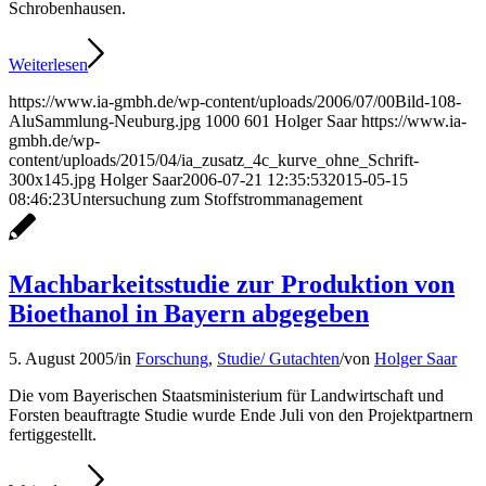
Schrobenhausen.
Weiterlesen
https://www.ia-gmbh.de/wp-content/uploads/2006/07/00Bild-108-
AluSammlung-Neuburg.jpg
1000
601
Holger Saar
https://www.ia-
gmbh.de/wp-
content/uploads/2015/04/ia_zusatz_4c_kurve_ohne_Schrift-
300x145.jpg
Holger Saar
2006-07-21 12:35:53
2015-05-15
08:46:23
Untersuchung zum Stoffstrommanagement
Machbarkeitsstudie zur Produktion von
Bioethanol in Bayern abgegeben
5. August 2005
/
in
Forschung
,
Studie/ Gutachten
/
von
Holger Saar
Die vom Bayerischen Staatsministerium für Landwirtschaft und
Forsten beauftragte Studie wurde Ende Juli von den Projektpartnern
fertiggestellt.