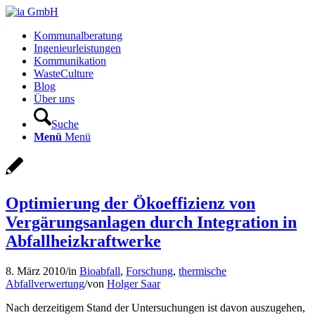
Kommunalberatung
Ingenieurleistungen
Kommunikation
WasteCulture
Blog
Über uns
Suche
Menü
Menü
Optimierung der Ökoeffizienz von
Vergärungsanlagen durch Integration in
Abfallheizkraftwerke
8. März 2010
/
in
Bioabfall
,
Forschung
,
thermische
Abfallverwertung
/
von
Holger Saar
Nach derzeitigem Stand der Untersuchungen ist davon auszugehen,