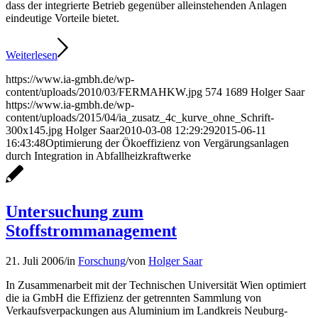
dass der integrierte Betrieb gegenüber alleinstehenden Anlagen
eindeutige Vorteile bietet.
Weiterlesen
https://www.ia-gmbh.de/wp-
content/uploads/2010/03/FERMAHKW.jpg
574
1689
Holger Saar
https://www.ia-gmbh.de/wp-
content/uploads/2015/04/ia_zusatz_4c_kurve_ohne_Schrift-
300x145.jpg
Holger Saar
2010-03-08 12:29:29
2015-06-11
16:43:48
Optimierung der Ökoeffizienz von Vergärungsanlagen
durch Integration in Abfallheizkraftwerke
Untersuchung zum
Stoffstrommanagement
21. Juli 2006
/
in
Forschung
/
von
Holger Saar
In Zusammenarbeit mit der Technischen Universität Wien optimiert
die ia GmbH die Effizienz der getrennten Sammlung von
Verkaufsverpackungen aus Aluminium im Landkreis Neuburg-