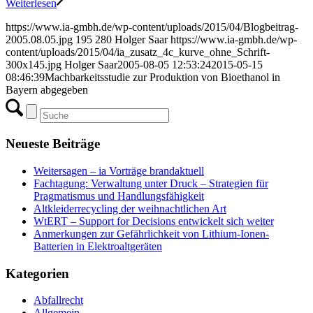
Weiterlesen
https://www.ia-gmbh.de/wp-content/uploads/2015/04/Blogbeitrag-
2005.08.05.jpg
195
280
Holger Saar
https://www.ia-gmbh.de/wp-
content/uploads/2015/04/ia_zusatz_4c_kurve_ohne_Schrift-
300x145.jpg
Holger Saar
2005-08-05 12:53:24
2015-05-15
08:46:39
Machbarkeitsstudie zur Produktion von Bioethanol in
Bayern abgegeben
Neueste Beiträge
Weitersagen – ia Vorträge brandaktuell
Fachtagung: Verwaltung unter Druck – Strategien für
Pragmatismus und Handlungsfähigkeit
Altkleiderrecycling der weihnachtlichen Art
WtERT – Support for Decisions entwickelt sich weiter
Anmerkungen zur Gefährlichkeit von Lithium-Ionen-
Batterien in Elektroaltgeräten
Kategorien
Abfallrecht
Allgemein