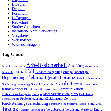
Bioabfall
Deponie
Forschung
ia-Tagungen
Recycling
Studie/ Gutachten
thermische Abfallverwertung
Vergaberecht
Wertstoffhof
Wissensmanagement
Tag Cloud
Arbeitssicherheit
Ausbildung
Abfallheizkraftwerk
Ausstellung
Bioabfall
Bioabfallvergärungsanlage
Bioenergie
BImSchG
Elektroaltgeräte
ForumZ
Deponierung
Gebührenberechnung
ia GmbH
Klimaschutz
Gefährdungsbeurteilung
Generalplanung
IFAT
Klimawandel
Kommunikation
Kommunen
Klärschlamm
Machbarkeitsstudie
MVA
Kreislaufwirtschaftsgesetz
Lachgas
Optimierung
Projektsteuerung
Rückkonsum-Zentrum
Potenzialstudie
Rückstellungsberechnung
Synergien
Sammelsystem
Sperrmüll
Studie
Tagung
Vergaberecht
Vergärung
Waste-to-Energy
Tunesien
Verbringung