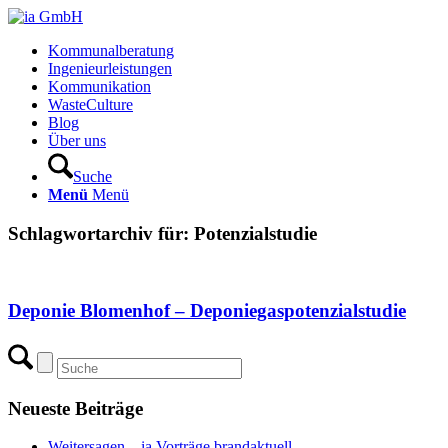
Kommunalberatung
Ingenieurleistungen
Kommunikation
WasteCulture
Blog
Über uns
Suche
Menü
Menü
Schlagwortarchiv für:
Potenzialstudie
Deponie Blomenhof – Deponiegaspotenzialstudie
Neueste Beiträge
Weitersagen – ia Vorträge brandaktuell