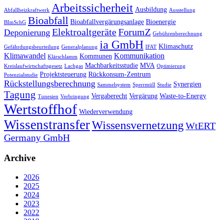
Arbeitssicherheit
Ausbildung
Abfallheizkraftwerk
Ausstellung
Bioabfall
Bioabfallvergärungsanlage
Bioenergie
BImSchG
Elektroaltgeräte
ForumZ
Deponierung
Gebührenberechnung
ia GmbH
Klimaschutz
Gefährdungsbeurteilung
Generalplanung
IFAT
Klimawandel
Kommunikation
Kommunen
Klärschlamm
Machbarkeitsstudie
MVA
Kreislaufwirtschaftsgesetz
Lachgas
Optimierung
Projektsteuerung
Rückkonsum-Zentrum
Potenzialstudie
Rückstellungsberechnung
Synergien
Sammelsystem
Sperrmüll
Studie
Tagung
Vergaberecht
Vergärung
Waste-to-Energy
Tunesien
Verbringung
Wertstoffhof
Wiederverwendung
Wissenstransfer
Wissensvernetzung
WtERT
Germany GmbH
Archive
2026
2025
2024
2023
2022