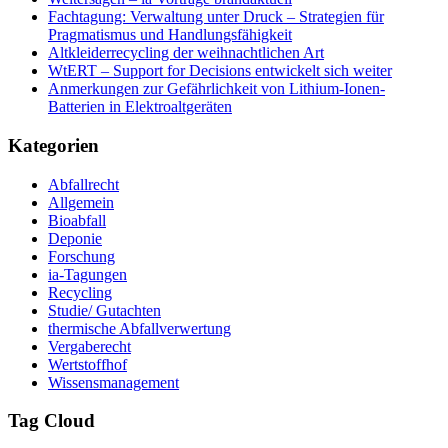
Fachtagung: Verwaltung unter Druck – Strategien für
Pragmatismus und Handlungsfähigkeit
Altkleiderrecycling der weihnachtlichen Art
WtERT – Support for Decisions entwickelt sich weiter
Anmerkungen zur Gefährlichkeit von Lithium-Ionen-
Batterien in Elektroaltgeräten
Kategorien
Abfallrecht
Allgemein
Bioabfall
Deponie
Forschung
ia-Tagungen
Recycling
Studie/ Gutachten
thermische Abfallverwertung
Vergaberecht
Wertstoffhof
Wissensmanagement
Tag Cloud