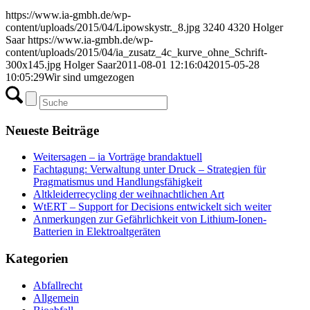
https://www.ia-gmbh.de/wp-
content/uploads/2015/04/Lipowskystr._8.jpg
3240
4320
Holger
Saar
https://www.ia-gmbh.de/wp-
content/uploads/2015/04/ia_zusatz_4c_kurve_ohne_Schrift-
300x145.jpg
Holger Saar
2011-08-01 12:16:04
2015-05-28
10:05:29
Wir sind umgezogen
Neueste Beiträge
Weitersagen – ia Vorträge brandaktuell
Fachtagung: Verwaltung unter Druck – Strategien für
Pragmatismus und Handlungsfähigkeit
Altkleiderrecycling der weihnachtlichen Art
WtERT – Support for Decisions entwickelt sich weiter
Anmerkungen zur Gefährlichkeit von Lithium-Ionen-
Batterien in Elektroaltgeräten
Kategorien
Abfallrecht
Allgemein