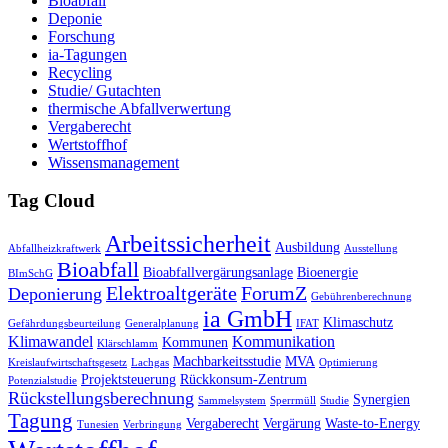
Bioabfall
Deponie
Forschung
ia-Tagungen
Recycling
Studie/ Gutachten
thermische Abfallverwertung
Vergaberecht
Wertstoffhof
Wissensmanagement
Tag Cloud
Arbeitssicherheit
Ausbildung
Abfallheizkraftwerk
Ausstellung
Bioabfall
Bioabfallvergärungsanlage
Bioenergie
BImSchG
Elektroaltgeräte
ForumZ
Deponierung
Gebührenberechnung
ia GmbH
Klimaschutz
Gefährdungsbeurteilung
Generalplanung
IFAT
Klimawandel
Kommunikation
Kommunen
Klärschlamm
Machbarkeitsstudie
MVA
Kreislaufwirtschaftsgesetz
Lachgas
Optimierung
Projektsteuerung
Rückkonsum-Zentrum
Potenzialstudie
Rückstellungsberechnung
Synergien
Sammelsystem
Sperrmüll
Studie
Tagung
Vergaberecht
Vergärung
Waste-to-Energy
Tunesien
Verbringung