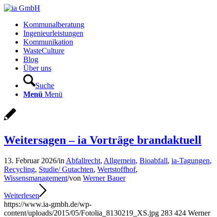
Kommunalberatung
Ingenieurleistungen
Kommunikation
WasteCulture
Blog
Über uns
Suche
Menü
Menü
Weitersagen – ia Vorträge brandaktuell
13. Februar 2026
/
in
Abfallrecht
,
Allgemein
,
Bioabfall
,
ia-Tagungen
,
Recycling
,
Studie/ Gutachten
,
Wertstoffhof
,
Wissensmanagement
/
von
Werner Bauer
Weiterlesen
https://www.ia-gmbh.de/wp-
content/uploads/2015/05/Fotolia_8130219_XS.jpg
283
424
Werner