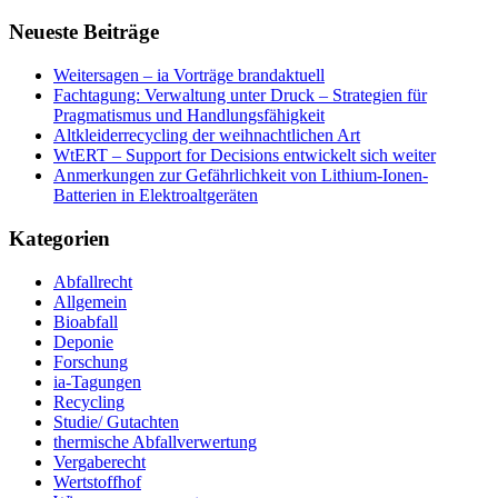
Neueste Beiträge
Weitersagen – ia Vorträge brandaktuell
Fachtagung: Verwaltung unter Druck – Strategien für
Pragmatismus und Handlungsfähigkeit
Altkleiderrecycling der weihnachtlichen Art
WtERT – Support for Decisions entwickelt sich weiter
Anmerkungen zur Gefährlichkeit von Lithium-Ionen-
Batterien in Elektroaltgeräten
Kategorien
Abfallrecht
Allgemein
Bioabfall
Deponie
Forschung
ia-Tagungen
Recycling
Studie/ Gutachten
thermische Abfallverwertung
Vergaberecht
Wertstoffhof