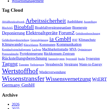
Wissensmanagement
Tag Cloud
Arbeitssicherheit
Ausbildung
Abfallheizkraftwerk
Ausstellung
Bioabfall
Bioabfallvergärungsanlage
Bioenergie
BImSchG
Elektroaltgeräte
ForumZ
Deponierung
Gebührenberechnung
ia GmbH
Klimaschutz
Gefährdungsbeurteilung
Generalplanung
IFAT
Klimawandel
Kommunikation
Kommunen
Klärschlamm
Machbarkeitsstudie
MVA
Kreislaufwirtschaftsgesetz
Lachgas
Optimierung
Projektsteuerung
Rückkonsum-Zentrum
Potenzialstudie
Rückstellungsberechnung
Synergien
Sammelsystem
Sperrmüll
Studie
Tagung
Vergaberecht
Vergärung
Waste-to-Energy
Tunesien
Verbringung
Wertstoffhof
Wiederverwendung
Wissenstransfer
Wissensvernetzung
WtERT
Germany GmbH
Archive
2026
2025