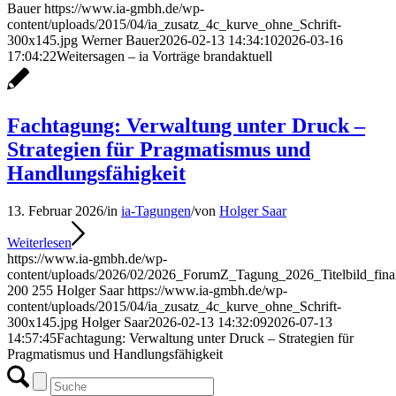
Bauer
https://www.ia-gmbh.de/wp-
content/uploads/2015/04/ia_zusatz_4c_kurve_ohne_Schrift-
300x145.jpg
Werner Bauer
2026-02-13 14:34:10
2026-03-16
17:04:22
Weitersagen – ia Vorträge brandaktuell
Fachtagung: Verwaltung unter Druck –
Strategien für Pragmatismus und
Handlungsfähigkeit
13. Februar 2026
/
in
ia-Tagungen
/
von
Holger Saar
Weiterlesen
https://www.ia-gmbh.de/wp-
content/uploads/2026/02/2026_ForumZ_Tagung_2026_Titelbild_fina
200
255
Holger Saar
https://www.ia-gmbh.de/wp-
content/uploads/2015/04/ia_zusatz_4c_kurve_ohne_Schrift-
300x145.jpg
Holger Saar
2026-02-13 14:32:09
2026-07-13
14:57:45
Fachtagung: Verwaltung unter Druck – Strategien für
Pragmatismus und Handlungsfähigkeit