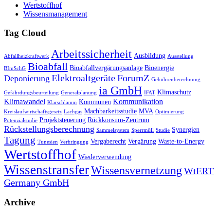
Wertstoffhof
Wissensmanagement
Tag Cloud
Arbeitssicherheit
Ausbildung
Abfallheizkraftwerk
Ausstellung
Bioabfall
Bioabfallvergärungsanlage
Bioenergie
BImSchG
Elektroaltgeräte
ForumZ
Deponierung
Gebührenberechnung
ia GmbH
Klimaschutz
Gefährdungsbeurteilung
Generalplanung
IFAT
Klimawandel
Kommunikation
Kommunen
Klärschlamm
Machbarkeitsstudie
MVA
Kreislaufwirtschaftsgesetz
Lachgas
Optimierung
Projektsteuerung
Rückkonsum-Zentrum
Potenzialstudie
Rückstellungsberechnung
Synergien
Sammelsystem
Sperrmüll
Studie
Tagung
Vergaberecht
Vergärung
Waste-to-Energy
Tunesien
Verbringung
Wertstoffhof
Wiederverwendung
Wissenstransfer
Wissensvernetzung
WtERT
Germany GmbH
Archive