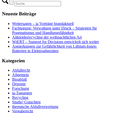
Neueste Beiträge
Weitersagen – ia Vorträge brandaktuell
Fachtagung: Verwaltung unter Druck – Strategien für
Pragmatismus und Handlungsfähigkeit
Altkleiderrecycling der weihnachtlichen Art
WtERT – Support for Decisions entwickelt sich weiter
Anmerkungen zur Gefährlichkeit von Lithium-Ionen-
Batterien in Elektroaltgeräten
Kategorien
Abfallrecht
Allgemein
Bioabfall
Deponie
Forschung
ia-Tagungen
Recycling
Studie/ Gutachten
thermische Abfallverwertung
Vergaberecht