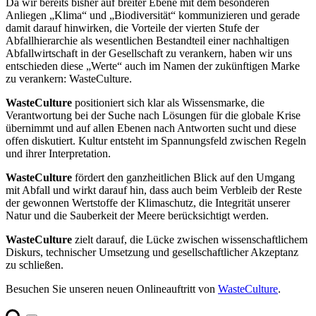
Da wir bereits bisher auf breiter Ebene mit dem besonderen
Anliegen „Klima“ und „Biodiversität“ kommunizieren und gerade
damit darauf hinwirken, die Vorteile der vierten Stufe der
Abfallhierarchie als wesentlichen Bestandteil einer nachhaltigen
Abfallwirtschaft in der Gesellschaft zu verankern, haben wir uns
entschieden diese „Werte“ auch im Namen der zukünftigen Marke
zu verankern: WasteCulture.
WasteCulture
positioniert sich klar als Wissensmarke, die
Verantwortung bei der Suche nach Lösungen für die globale Krise
übernimmt und auf allen Ebenen nach Antworten sucht und diese
offen diskutiert. Kultur entsteht im Spannungsfeld zwischen Regeln
und ihrer Interpretation.
WasteCulture
fördert den ganzheitlichen Blick auf den Umgang
mit Abfall und wirkt darauf hin, dass auch beim Verbleib der Reste
der gewonnen Wertstoffe der Klimaschutz, die Integrität unserer
Natur und die Sauberkeit der Meere berücksichtigt werden.
WasteCulture
zielt darauf, die Lücke zwischen wissenschaftlichem
Diskurs, technischer Umsetzung und gesellschaftlicher Akzeptanz
zu schließen.
Besuchen Sie unseren neuen Onlineauftritt von
WasteCulture
.