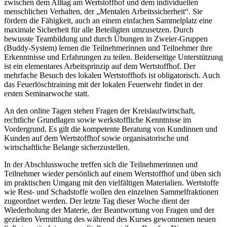
zwischen dem Alltag am Wertstoffhof und dem individuellen
menschlichen Verhalten, der „Mentalen Arbeitssicherheit“. Sie
fördern die Fähigkeit, auch an einem einfachen Sammelplatz eine
maximale Sicherheit für alle Beteiligten umzusetzen. Durch
bewusste Teambildung und durch Übungen in Zweier-Gruppen
(Buddy-System) lernen die Teilnehmerinnen und Teilnehmer ihre
Erkenntnisse und Erfahrungen zu teilen. Beiderseitige Unterstützung
ist ein elementares Arbeitsprinzip auf dem Wertstoffhof. Der
mehrfache Besuch des lokalen Wertstoffhofs ist obligatorisch. Auch
das Feuerlöschtraining mit der lokalen Feuerwehr findet in der
ersten Seminarwoche statt.
An den online Tagen stehen Fragen der Kreislaufwirtschaft,
rechtliche Grundlagen sowie werkstoffliche Kenntnisse im
Vordergrund. Es gilt die kompetente Beratung von Kundinnen und
Kunden auf dem Wertstoffhof sowie organisatorische und
wirtschaftliche Belange sicherzustellen.
In der Abschlusswoche treffen sich die Teilnehmerinnen und
Teilnehmer wieder persönlich auf einem Wertstoffhof und üben sich
im praktischen Umgang mit den vielfältigen Materialien. Wertstoffe
wie Rest- und Schadstoffe wollen den einzelnen Sammelfraktionen
zugeordnet werden. Der letzte Tag dieser Woche dient der
Wiederholung der Materie, der Beantwortung von Fragen und der
gezielten Vermittlung des während des Kurses gewonnenen neuen