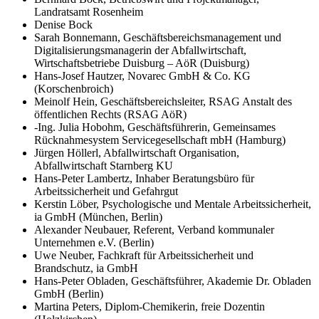
Landratsamt Rosenheim
Denise Bock
Sarah Bonnemann, Geschäftsbereichsmanagement und
Digitalisierungs­managerin der Abfallwirtschaft,
Wirtschaftsbetriebe Duisburg – AöR (Duisburg)
Hans-Josef Hautzer, Novarec GmbH & Co. KG
(Korschenbroich)
Meinolf Hein, Geschäftsbereichsleiter, RSAG Anstalt des
öffentlichen Rechts (RSAG AöR)
-Ing. Julia Hobohm, Geschäftsführerin, Gemeinsames
Rücknahmesystem Servicegesell­schaft mbH (Hamburg)
Jürgen Höllerl, Abfallwirtschaft Organisation,
Abfallwirtschaft Starnberg KU
Hans-Peter Lambertz, Inhaber Beratungsbüro für
Arbeitssicherheit und Gefahrgut
Kerstin Löber, Psychologische und Mentale Arbeitssicherheit,
ia GmbH (München, Berlin)
Alexander Neubauer, Referent, Verband kommunaler
Unternehmen e.V. (Berlin)
Uwe Neuber, Fachkraft für Arbeitssicherheit und
Brandschutz, ia GmbH
Hans-Peter Obladen, Geschäftsführer, Akademie Dr. Obladen
GmbH (Berlin)
Martina Peters, Diplom-Chemikerin, freie Dozentin