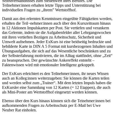
Selbstverständnisses zum Stellenwert ihres Berufes. Die
Teilnehmer:innen erhalten letzte Tipps und Unterstützung bei
individuellen Fragen zu „ihrem” Wertstoffhof.
Damit aus den erlernten Kenntnissen eingeübte Fähigkeiten werden,
erhalten die Teil¬nehmer:innen auch über den Kurszeitraum hinaus
in 12 Aktionen Impulskarten per Post. Sie vertiefen und verankern
das Gelernte, indem sie die Aufgabenfelder aller Lehrgangswochen
mit ihren vertieften Bezügen zu Arbeitsschutz, Sicherheit und
Umwelt aufnehmen. Jeder ExKurs ist eine beidseitig bedruckte und
bebilderte Karte in DIN A 5 Format mit kursbezogenen Inhalten und
Übungsaufgaben, die sich auf das Wesentliche beschränken und zu
der Selbsterfahrung motivieren, die im Alltag stattfindet, ohne „Zeit“
zu beanspruchen. Der gewünschte Ankereffekt entsteht –
Faktenwissen wird mit emotionaler Intelligenz gekoppelt.
Der ExKurs erleichtert es den Teilnehmer:innen, ihr neues Wissen
auch an Kolleg:innen weiterzugeben: Sie können die Karten teilen
und werden selbst zum „Trainer“. Mit dem letzten Impuls haben die
ExKursler eine Sammlung von 12 Karten (= 12 Etappen), die auch
als Mini-Poster am Wertstoffhof eingesetzt werden können.
Ebenso über den Kurs hinaus können sich die Teinehmer:innen bei
aufkommenden Fragen zu Arbeitsschutz per E-Mail bei Uwe
Neuber Rat einholen.