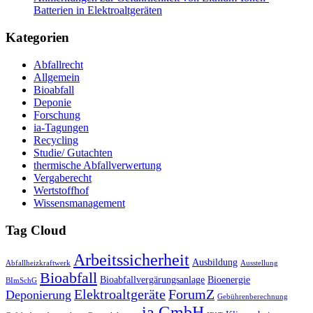
Batterien in Elektroaltgeräten
Kategorien
Abfallrecht
Allgemein
Bioabfall
Deponie
Forschung
ia-Tagungen
Recycling
Studie/ Gutachten
thermische Abfallverwertung
Vergaberecht
Wertstoffhof
Wissensmanagement
Tag Cloud
Arbeitssicherheit
Ausbildung
Abfallheizkraftwerk
Ausstellung
Bioabfall
Bioabfallvergärungsanlage
Bioenergie
BImSchG
Elektroaltgeräte
ForumZ
Deponierung
Gebührenberechnung
ia GmbH