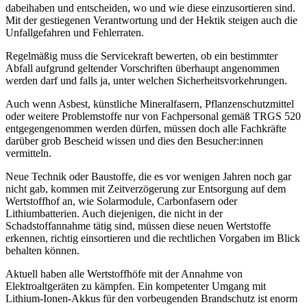
dabeihaben und entscheiden, wo und wie diese einzusortieren sind.
Mit der gestiegenen Verantwortung und der Hektik steigen auch die
Unfallgefahren und Fehlerraten.
Regelmäßig muss die Servicekraft bewerten, ob ein bestimmter
Abfall aufgrund geltender Vorschriften überhaupt angenommen
werden darf und falls ja, unter welchen Sicherheitsvorkehrungen.
Auch wenn Asbest, künstliche Mineralfasern, Pflanzenschutzmittel
oder weitere Problemstoffe nur von Fachpersonal gemäß TRGS 520
entgegengenommen werden dürfen, müssen doch alle Fachkräfte
darüber grob Bescheid wissen und dies den Besucher:innen
vermitteln.
Neue Technik oder Baustoffe, die es vor wenigen Jahren noch gar
nicht gab, kommen mit Zeitverzögerung zur Entsorgung auf dem
Wertstoffhof an, wie Solarmodule, Carbonfasern oder
Lithiumbatterien. Auch diejenigen, die nicht in der
Schadstoffannahme tätig sind, müssen diese neuen Wertstoffe
erkennen, richtig einsortieren und die rechtlichen Vorgaben im Blick
behalten können.
Aktuell haben alle Wertstoffhöfe mit der Annahme von
Elektroaltgeräten zu kämpfen. Ein kompetenter Umgang mit
Lithium-Ionen-Akkus für den vorbeugenden Brandschutz ist enorm