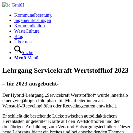
Kommunalberatung
Ingenieurleistungen
Kommunikation
WasteCulture
Blog
Über uns
Suche
Menü
Menü
Lehrgang Servicekraft Wertstoffhof 2023
– für 2023 ausgebucht-
Der Hybrid-Lehrgang „Servicekraft Wertstoffhof“ wurde innerhalb
einer zweijährigen Pilotphase für Mitarbeiter:innen an
Wertstoff-/Recyclinghöfen oder Recyclingzentren entwickelt.
Er schließt die bestehende Lücke zwischen autodidaktischem
Herantasten ungelernter Kräfte auf den Wertstoffhöfen und der
dreijährigen Ausbildung zum Ver- und Entsorgungstechniker. Dieser
neue Lehrgang bietet ein breites und bei entscheidenden Themen