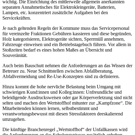
wichtig. Die Einrichtung des mittlerweile allgemein anerkannten
separaten Annahmetisches für Elektrokleingeräte, Batterien,
Lampen, etc. konzentriert zusätzliche Aufgaben bei den
Servicekräften.
Je nach geltenden Regeln der Kommune muss das Servicepersonal
für vereinzelte Fraktionen Gebühren kassieren und diese begründen,
Holz kategorisieren, Elektrogeräte sichten, Sperrmüll annehmen,
Fahrzeuge einweisen und ein Betriebstagebuch führen. Vor allem in
Stoßzeiten bedarf es eines hohen Maßes an Übersicht und
Souveränität.
Auch beim Bauschutt nehmen die Anforderungen an das Wissen der
Betreuer zu. Neue Schnittstellen zwischen Abfallberatung,
Abfallvermeidung und Re-Use-Konzepten sind zu definieren.
Hinzu kommt die hohe nervliche Belastung beim Umgang mit
schwierigen Kund:innen und Kolleg:innen: Unfreundliche und
beleidigende Ausdrucksweisen oder gar Körperverletzung sind nicht
selten und machen den Wertstoffhof mitunter zur „Kampfzone“. Die
Mitarbeitenden können lernen, selbstbestimmt und
verantwortungsbewusst mit diesen Stressfaktoren deeskalierend
umzugehen.
Die künftige Branchenregel „Wertstoffhof“ der Unfallkassen wird
die Anforderungen an das Schulungsniveau zusätzlich anheben.