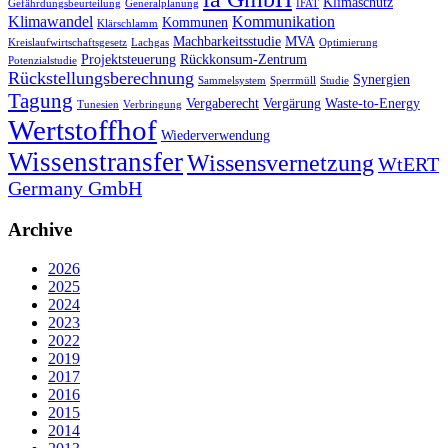
Klimaschutz
Gefährdungsbeurteilung
Generalplanung
IFAT
Klimawandel
Kommunikation
Kommunen
Klärschlamm
Machbarkeitsstudie
MVA
Kreislaufwirtschaftsgesetz
Lachgas
Optimierung
Projektsteuerung
Rückkonsum-Zentrum
Potenzialstudie
Rückstellungsberechnung
Synergien
Sammelsystem
Sperrmüll
Studie
Tagung
Vergaberecht
Vergärung
Waste-to-Energy
Tunesien
Verbringung
Wertstoffhof
Wiederverwendung
Wissenstransfer
Wissensvernetzung
WtERT
Germany GmbH
Archive
2026
2025
2024
2023
2022
2019
2017
2016
2015
2014