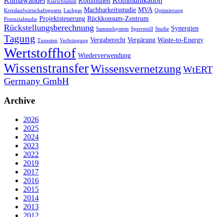
Klimawandel
Kommunikation
Kommunen
Klärschlamm
Machbarkeitsstudie
MVA
Kreislaufwirtschaftsgesetz
Lachgas
Optimierung
Projektsteuerung
Rückkonsum-Zentrum
Potenzialstudie
Rückstellungsberechnung
Synergien
Sammelsystem
Sperrmüll
Studie
Tagung
Vergaberecht
Vergärung
Waste-to-Energy
Tunesien
Verbringung
Wertstoffhof
Wiederverwendung
Wissenstransfer
Wissensvernetzung
WtERT
Germany GmbH
Archive
2026
2025
2024
2023
2022
2019
2017
2016
2015
2014
2013
2012