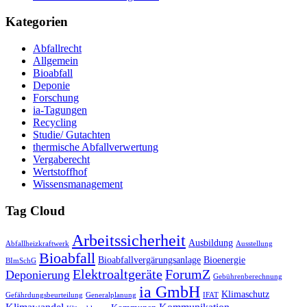
Kategorien
Abfallrecht
Allgemein
Bioabfall
Deponie
Forschung
ia-Tagungen
Recycling
Studie/ Gutachten
thermische Abfallverwertung
Vergaberecht
Wertstoffhof
Wissensmanagement
Tag Cloud
Arbeitssicherheit
Ausbildung
Abfallheizkraftwerk
Ausstellung
Bioabfall
Bioabfallvergärungsanlage
Bioenergie
BImSchG
Elektroaltgeräte
ForumZ
Deponierung
Gebührenberechnung
ia GmbH
Klimaschutz
Gefährdungsbeurteilung
Generalplanung
IFAT