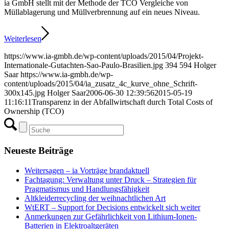
ia GmbH stellt mit der Methode der TCO Vergleiche von
Müllablagerung und Müllverbrennung auf ein neues Niveau.
Weiterlesen
https://www.ia-gmbh.de/wp-content/uploads/2015/04/Projekt-
Internationale-Gutachten-Sao-Paulo-Brasilien.jpg
394
594
Holger
Saar
https://www.ia-gmbh.de/wp-
content/uploads/2015/04/ia_zusatz_4c_kurve_ohne_Schrift-
300x145.jpg
Holger Saar
2006-06-30 12:39:56
2015-05-19
11:16:11
Transparenz in der Abfallwirtschaft durch Total Costs of
Ownership (TCO)
Neueste Beiträge
Weitersagen – ia Vorträge brandaktuell
Fachtagung: Verwaltung unter Druck – Strategien für
Pragmatismus und Handlungsfähigkeit
Altkleiderrecycling der weihnachtlichen Art
WtERT – Support for Decisions entwickelt sich weiter
Anmerkungen zur Gefährlichkeit von Lithium-Ionen-
Batterien in Elektroaltgeräten