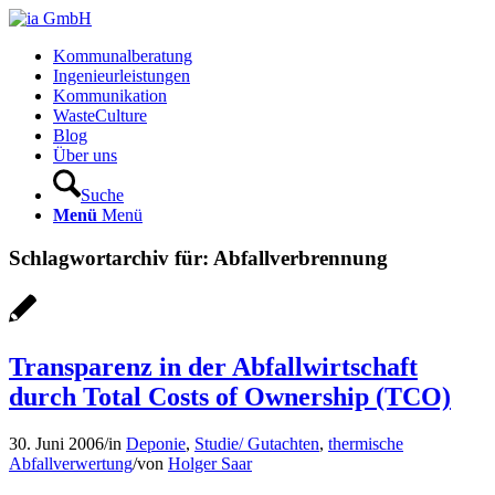
Kommunalberatung
Ingenieurleistungen
Kommunikation
WasteCulture
Blog
Über uns
Suche
Menü
Menü
Schlagwortarchiv für:
Abfallverbrennung
Transparenz in der Abfallwirtschaft
durch Total Costs of Ownership (TCO)
30. Juni 2006
/
in
Deponie
,
Studie/ Gutachten
,
thermische
Abfallverwertung
/
von
Holger Saar